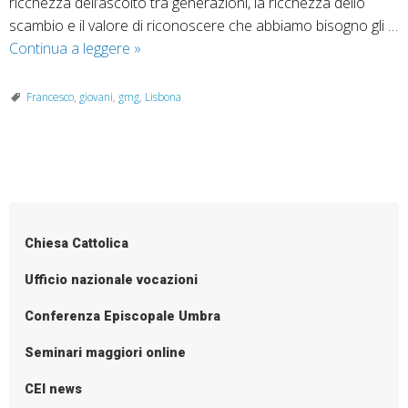
ricchezza dell’ascolto tra generazioni, la ricchezza dello
scambio e il valore di riconoscere che abbiamo bisogno gli …
Siete
Continua a leggere
»
l’adesso
di
Francesco
,
giovani
,
gmg
,
Lisbona
Dio!
A
Lisbona
P
la
o
Gmg
2022
s
Chiesa Cattolica
t
N
Ufficio nazionale vocazioni
a
Conferenza Episcopale Umbra
v
i
Seminari maggiori online
g
CEI news
a