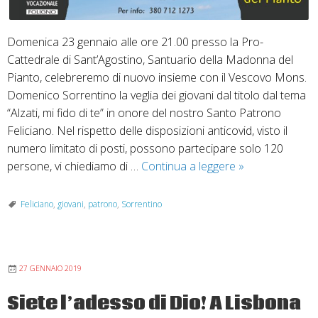
Domenica 23 gennaio alle ore 21.00 presso la Pro-
Cattedrale di Sant’Agostino, Santuario della Madonna del
Pianto, celebreremo di nuovo insieme con il Vescovo Mons.
Domenico Sorrentino la veglia dei giovani dal titolo dal tema
“Alzati, mi fido di te” in onore del nostro Santo Patrono
Feliciano. Nel rispetto delle disposizioni anticovid, visto il
numero limitato di posti, possono partecipare solo 120
“Alzati
persone, vi chiediamo di …
Continua a leggere
»
mi
fido
Feliciano
,
giovani
,
patrono
,
Sorrentino
di
te”:
veglia
27 GENNAIO 2019
dei
giovani
Siete l’adesso di Dio! A Lisbona
per