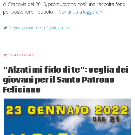
di Cracovia del 2016, promuovono così una raccolta fondi
La
per sostenere il popolo …
Continua a leggere
»
pastorale
giovanile
Foligno
,
giovani
,
pace
,
rifugiati
,
Ucraina
di
Foligno
e
15 GENNAIO 2022
di
Łowicz
“Alzati mi fido di te”: veglia dei
a
giovani per il Santo Patrono
sostegno
dei
Feliciano
rifugiati
ucraini