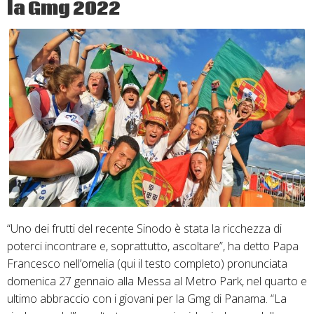
la Gmg 2022
il
Santo
Patrono
Feliciano
“Uno dei frutti del recente Sinodo è stata la ricchezza di
poterci incontrare e, soprattutto, ascoltare”, ha detto Papa
Francesco nell’omelia (qui il testo completo) pronunciata
domenica 27 gennaio alla Messa al Metro Park, nel quarto e
ultimo abbraccio con i giovani per la Gmg di Panama. “La