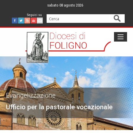
Skip
sabato 08 agosto 2026
to
content
Cerca
Facebook
Twitter
Feed
Youtube
Mail
Evangelizzazione
Ufficio per la pastorale vocazionale