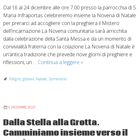
Dal 16 al 24 dicembre alle ore 7.00 presso la parrocchia di S.
Maria Infraportas celebreremo insieme la Novena di Natale
per prerarci ad accogliere con la preghiera il Mistero
dell’Incarnazione.La Novena comunitaria sarà arricchita
dalla celebrazione della Santa Messa e da un momento di
convivialità fraterna con la colazione.La Novena di Natale è
un’antica tradizione che prevede nove giorni di preghiere e
Novena
riflessioni, un …
Continua a leggere
»
di
Natale:
Foligno
,
giovani
,
Natale
,
Sorrentino
alle
porte
di
6 DICEMBRE 2023
Betlemme
Dalla Stella alla Grotta.
Camminiamo insieme verso il