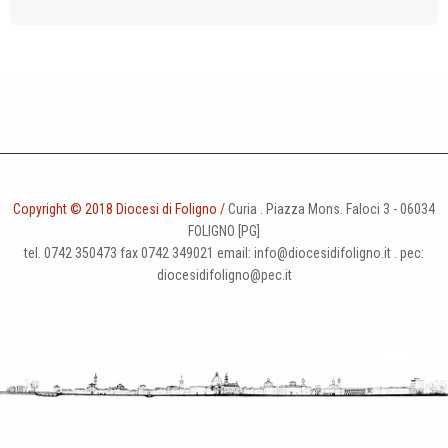
t
i
o
n
Copyright © 2018 Diocesi di Foligno /
Curia . Piazza Mons. Faloci 3 - 06034
FOLIGNO [PG]
tel. 0742 350473 fax 0742 349021 email: info@diocesidifoligno.it . pec:
diocesidifoligno@pec.it