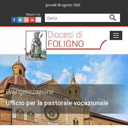
Skip
giovedì 06 agosto 2026
to
content
Cerca
Facebook
Twitter
Feed
Youtube
Mail
Evangelizzazione
Ufficio per la pastorale vocazionale